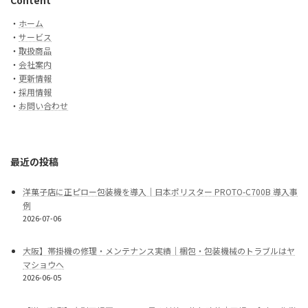
Content
・
ホーム
・
サービス
・
取扱商品
・
会社案内
・
更新情報
・
採用情報
・
お問い合わせ
最近の投稿
洋菓子店に正ピロー包装機を導入｜日本ポリスター PROTO-C700B 導入事
例
2026-07-06
大阪】帯掛機の修理・メンテナンス実績｜梱包・包装機械のトラブルはヤ
マショウへ
2026-06-05