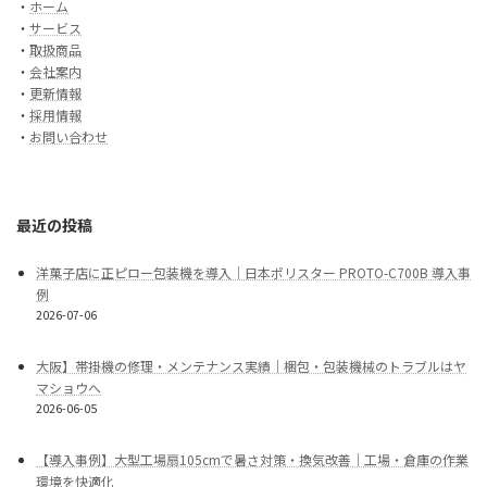
・
ホーム
・
サービス
・
取扱商品
・
会社案内
・
更新情報
・
採用情報
・
お問い合わせ
最近の投稿
洋菓子店に正ピロー包装機を導入｜日本ポリスター PROTO-C700B 導入事
例
2026-07-06
大阪】帯掛機の修理・メンテナンス実績｜梱包・包装機械のトラブルはヤ
マショウへ
2026-06-05
【導入事例】大型工場扇105cmで暑さ対策・換気改善｜工場・倉庫の作業
環境を快適化