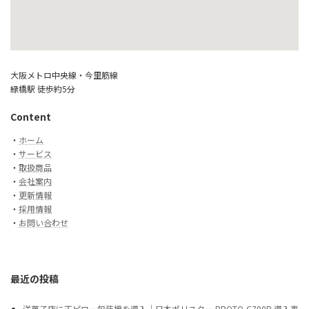
大阪メトロ中央線・今里筋線
緑橋駅 徒歩約5分
Content
・
ホーム
・
サービス
・
取扱商品
・
会社案内
・
更新情報
・
採用情報
・
お問い合わせ
最近の投稿
洋菓子店に正ピロー包装機を導入｜日本ポリスター PROTO-C700B 導入事