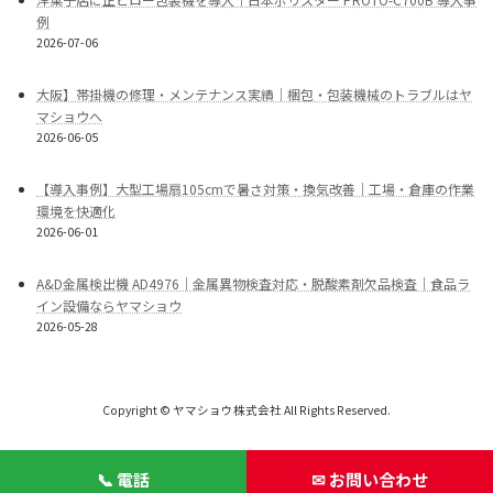
例
2026-07-06
大阪】帯掛機の修理・メンテナンス実績｜梱包・包装機械のトラブルはヤ
マショウへ
2026-06-05
【導入事例】大型工場扇105cmで暑さ対策・換気改善｜工場・倉庫の作業
環境を快適化
2026-06-01
A&D金属検出機 AD4976｜金属異物検査対応・脱酸素剤欠品検査｜食品ラ
イン設備ならヤマショウ
2026-05-28
Copyright © ヤマショウ株式会社 All Rights Reserved.
📞 電話
✉ お問い合わせ