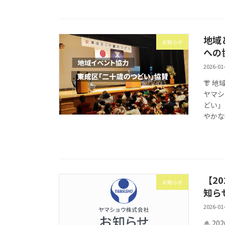
地域
お知らせ
への
2026-01
👘 
ヤマシ
どい」
やかな
【2
お知らせ
知ら
2026-01
🎍 