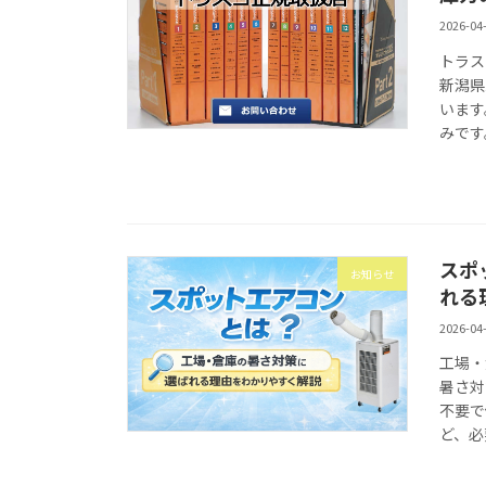
2026-04
トラス
新潟県
います
みです
スポ
お知らせ
れる
2026-04
工場・
暑さ対
不要で
ど、必