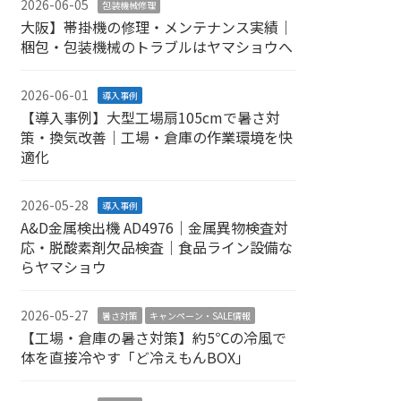
2026-06-05
包装機械修理
大阪】帯掛機の修理・メンテナンス実績｜
梱包・包装機械のトラブルはヤマショウへ
2026-06-01
導入事例
【導入事例】大型工場扇105cmで暑さ対
策・換気改善｜工場・倉庫の作業環境を快
適化
2026-05-28
導入事例
A&D金属検出機 AD4976｜金属異物検査対
応・脱酸素剤欠品検査｜食品ライン設備な
らヤマショウ
2026-05-27
暑さ対策
キャンペーン・SALE情報
【工場・倉庫の暑さ対策】約5℃の冷風で
体を直接冷やす「ど冷えもんBOX」