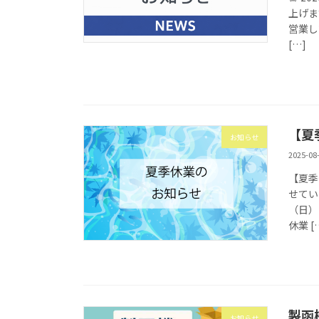
上げます
営業し
[…]
【夏
お知らせ
2025-08
【夏季
せてい
（日）
休業 [
製函
お知らせ