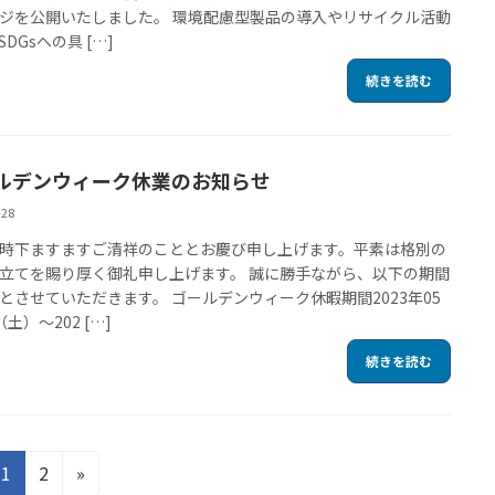
ジを公開いたしました。 環境配慮型製品の導入やリサイクル活動
DGsへの具 […]
続きを読む
ルデンウィーク休業のお知らせ
-28
時下ますますご清祥のこととお慶び申し上げます。平素は格別の
立てを賜り厚く御礼申し上げます。 誠に勝手ながら、以下の期間
とさせていただきます。 ゴールデンウィーク休暇期間2023年05
土）～202 […]
続きを読む
固
固
1
2
»