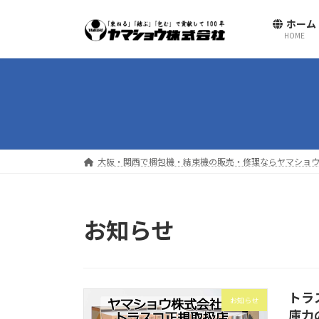
コ
ナ
ホーム
ン
ビ
HOME
テ
ゲ
ン
ー
ツ
シ
へ
ョ
ス
ン
キ
に
ッ
移
大阪・関西で梱包機・結束機の販売・修理ならヤマショウ
プ
動
お知らせ
トラ
お知らせ
庫力