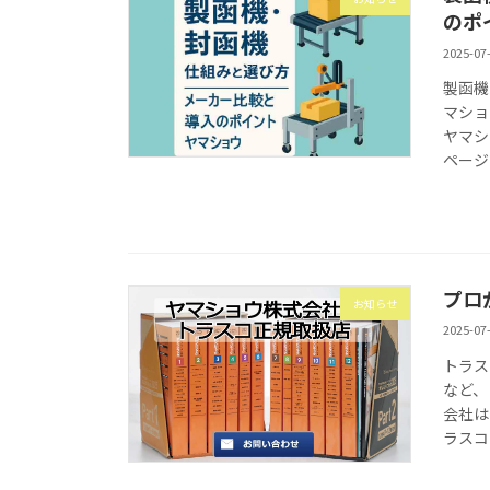
のポ
2025-07
製函機
マショ
ヤマシ
ページ
プロ
お知らせ
2025-07
トラス
など、
会社は
ラスコ