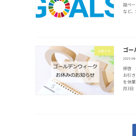
設ペー
など、S
ゴー
お知らせ
2025-04
拝啓 
お引き
を休業
月3日（
投