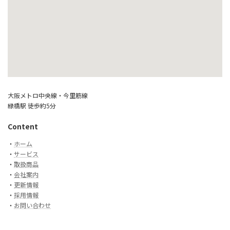
大阪メトロ中央線・今里筋線
緑橋駅 徒歩約5分
Content
・
ホーム
・
サービス
・
取扱商品
・
会社案内
・
更新情報
・
採用情報
・
お問い合わせ