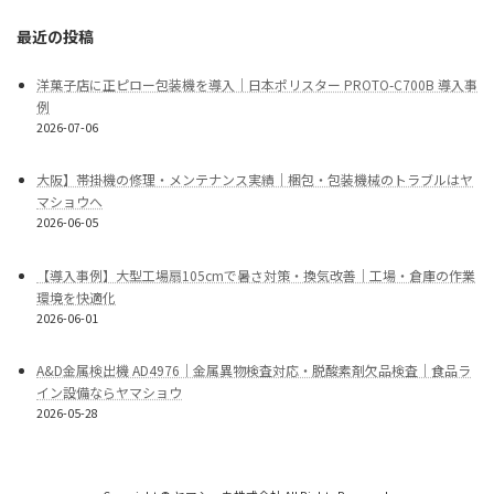
最近の投稿
洋菓子店に正ピロー包装機を導入｜日本ポリスター PROTO-C700B 導入事
例
2026-07-06
大阪】帯掛機の修理・メンテナンス実績｜梱包・包装機械のトラブルはヤ
マショウへ
2026-06-05
【導入事例】大型工場扇105cmで暑さ対策・換気改善｜工場・倉庫の作業
環境を快適化
2026-06-01
A&D金属検出機 AD4976｜金属異物検査対応・脱酸素剤欠品検査｜食品ラ
イン設備ならヤマショウ
2026-05-28