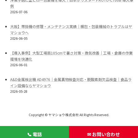
例
2026-07-06
大阪】帯掛機の修理・メンテナンス実績｜梱包・包装機械のトラブルはヤ
マショウへ
2026-06-05
【導入事例】大型工場扇105cmで暑さ対策・換気改善｜工場・倉庫の作業
環境を快適化
2026-06-01
A&D金属検出機 AD4976｜金属異物検査対応・脱酸素剤欠品検査｜食品ラ
イン設備ならヤマショウ
2026-05-28
Copyright © ヤマショウ株式会社 All Rights Reserved.
📞 電話
✉ お問い合わせ