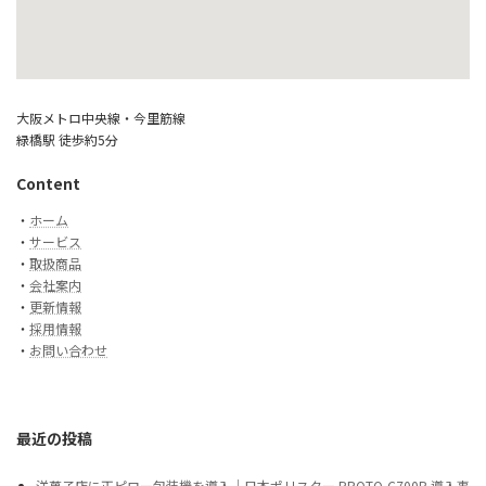
大阪メトロ中央線・今里筋線
緑橋駅 徒歩約5分
Content
・
ホーム
・
サービス
・
取扱商品
・
会社案内
・
更新情報
・
採用情報
・
お問い合わせ
最近の投稿
洋菓子店に正ピロー包装機を導入｜日本ポリスター PROTO-C700B 導入事