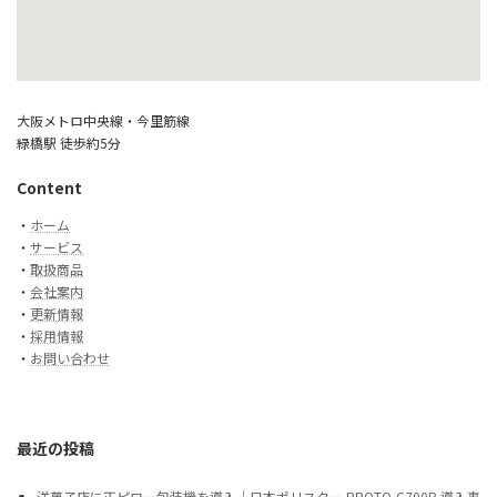
大阪メトロ中央線・今里筋線
緑橋駅 徒歩約5分
Content
・
ホーム
・
サービス
・
取扱商品
・
会社案内
・
更新情報
・
採用情報
・
お問い合わせ
最近の投稿
洋菓子店に正ピロー包装機を導入｜日本ポリスター PROTO-C700B 導入事