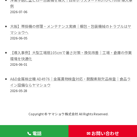
例
2026-07-06
大阪】帯掛機の修理・メンテナンス実績｜梱包・包装機械のトラブルはヤ
マショウへ
2026-06-05
【導入事例】大型工場扇105cmで暑さ対策・換気改善｜工場・倉庫の作業
環境を快適化
2026-06-01
A&D金属検出機 AD4976｜金属異物検査対応・脱酸素剤欠品検査｜食品ラ
イン設備ならヤマショウ
2026-05-28
Copyright © ヤマショウ株式会社 All Rights Reserved.
📞 電話
✉ お問い合わせ