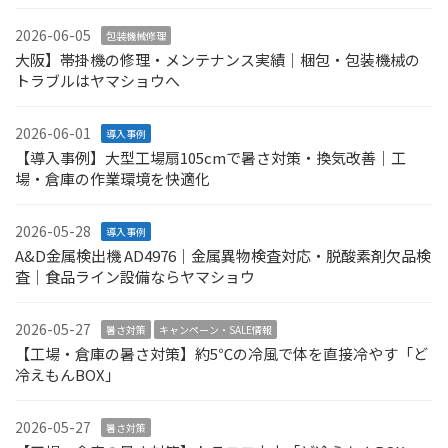
2026-06-05
包装機械修理
大阪】帯掛機の修理・メンテナンス実績｜梱包・包装機械の
トラブルはヤマショウへ
2026-06-01
導入事例
【導入事例】大型工場扇105cmで暑さ対策・換気改善｜工
場・倉庫の作業環境を快適化
2026-05-28
導入事例
A&D金属検出機 AD4976｜金属異物検査対応・脱酸素剤欠品検
査｜食品ライン設備ならヤマショウ
2026-05-27
暑さ対策
キャンペーン・SALE情報
【工場・倉庫の暑さ対策】約5℃の冷風で体を直接冷やす「ど
冷えもんBOX」
2026-05-27
暑さ対策