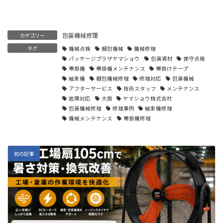
包装機械修理
カテゴリー
タグ
機械点検
梱包機械
機械修理
パッケージプラザヤマショウ
包装資材
保守点検
帯掛機
帯掛機メンテナンス
帯掛けテープ
結束機
梱包機械修理
修理対応
包装機械
アフターサービス
技術スタッフ
メンテナンス
故障対応
大阪
ヤマショウ株式会社
包装機械修理
修理事例
結束機修理
機械メンテナンス
帯掛機修理
前の記事