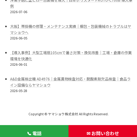
例
2026-07-06
大阪】帯掛機の修理・メンテナンス実績｜梱包・包装機械のトラブルはヤ
マショウへ
2026-06-05
【導入事例】大型工場扇105cmで暑さ対策・換気改善｜工場・倉庫の作業
環境を快適化
2026-06-01
A&D金属検出機 AD4976｜金属異物検査対応・脱酸素剤欠品検査｜食品ラ
イン設備ならヤマショウ
2026-05-28
Copyright © ヤマショウ株式会社 All Rights Reserved.
📞 電話
✉ お問い合わせ