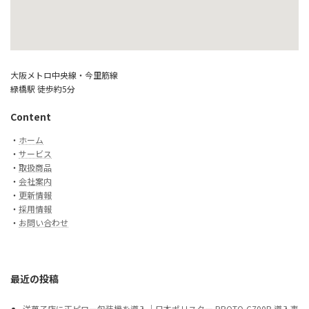
大阪メトロ中央線・今里筋線
緑橋駅 徒歩約5分
Content
・
ホーム
・
サービス
・
取扱商品
・
会社案内
・
更新情報
・
採用情報
・
お問い合わせ
最近の投稿
洋菓子店に正ピロー包装機を導入｜日本ポリスター PROTO-C700B 導入事