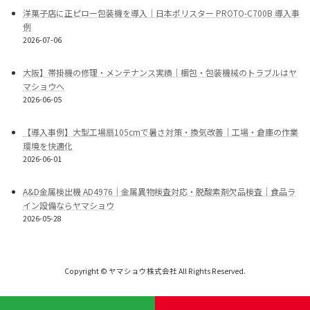
洋菓子店に正ピロー包装機を導入｜日本ポリスター PROTO-C700B 導入事
例
2026-07-06
大阪】帯掛機の修理・メンテナンス実績｜梱包・包装機械のトラブルはヤ
マショウへ
2026-06-05
【導入事例】大型工場扇105cmで暑さ対策・換気改善｜工場・倉庫の作業
環境を快適化
2026-06-01
A&D金属検出機 AD4976｜金属異物検査対応・脱酸素剤欠品検査｜食品ラ
イン設備ならヤマショウ
2026-05-28
Copyright © ヤマショウ株式会社 All Rights Reserved.