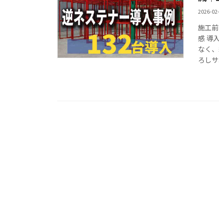
2026-02
施工前
感 導
なく、
ろしサ