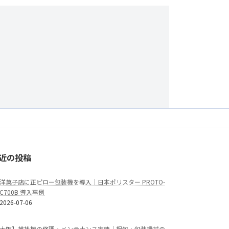
近の投稿
洋菓子店に正ピロー包装機を導入｜日本ポリスター PROTO-
C700B 導入事例
2026-07-06
大阪】帯掛機の修理・メンテナンス実績｜梱包・包装機械の