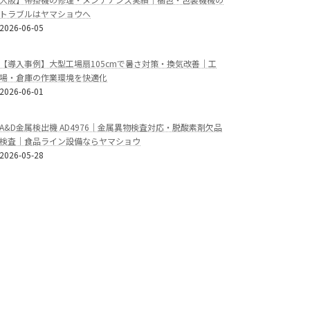
トラブルはヤマショウへ
2026-06-05
【導入事例】大型工場扇105cmで暑さ対策・換気改善｜工
場・倉庫の作業環境を快適化
2026-06-01
A&D金属検出機 AD4976｜金属異物検査対応・脱酸素剤欠品
検査｜食品ライン設備ならヤマショウ
2026-05-28