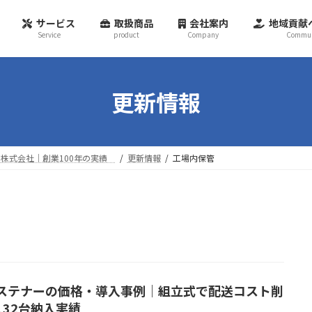
サービス
取扱商品
会社案内
地域貢献
Service
product
Company
Commun
更新情報
株式会社｜創業100年の実績
更新情報
工場内保管
ステナーの価格・導入事例｜組立式で配送コスト削
132台納入実績