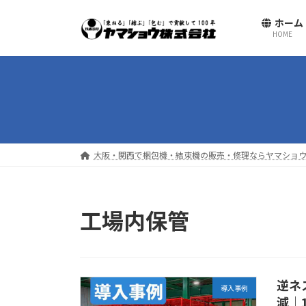
コ
ナ
ホーム
ン
ビ
HOME
テ
ゲ
ン
ー
ツ
シ
へ
ョ
ス
ン
キ
に
ッ
移
大阪・関西で梱包機・結束機の販売・修理ならヤマショウ
プ
動
工場内保管
逆ネ
導入事例
減｜