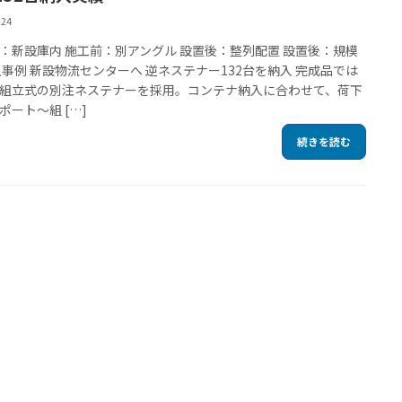
-24
：新設庫内 施工前：別アングル 設置後：整列配置 設置後：規模
入事例 新設物流センターへ 逆ネステナー132台を納入 完成品では
組立式の別注ネステナーを採用。コンテナ納入に合わせて、荷下
ポート〜組 […]
続きを読む