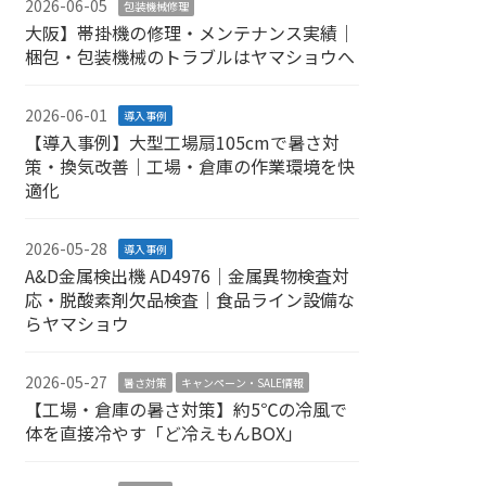
2026-06-05
包装機械修理
大阪】帯掛機の修理・メンテナンス実績｜
梱包・包装機械のトラブルはヤマショウへ
2026-06-01
導入事例
【導入事例】大型工場扇105cmで暑さ対
策・換気改善｜工場・倉庫の作業環境を快
適化
2026-05-28
導入事例
A&D金属検出機 AD4976｜金属異物検査対
応・脱酸素剤欠品検査｜食品ライン設備な
らヤマショウ
2026-05-27
暑さ対策
キャンペーン・SALE情報
【工場・倉庫の暑さ対策】約5℃の冷風で
体を直接冷やす「ど冷えもんBOX」