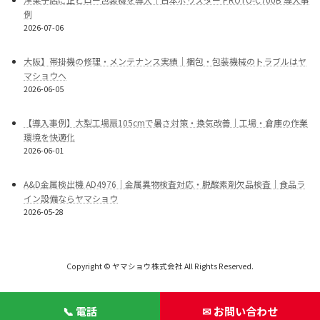
例
2026-07-06
大阪】帯掛機の修理・メンテナンス実績｜梱包・包装機械のトラブルはヤ
マショウへ
2026-06-05
【導入事例】大型工場扇105cmで暑さ対策・換気改善｜工場・倉庫の作業
環境を快適化
2026-06-01
A&D金属検出機 AD4976｜金属異物検査対応・脱酸素剤欠品検査｜食品ラ
イン設備ならヤマショウ
2026-05-28
Copyright © ヤマショウ株式会社 All Rights Reserved.
📞 電話
✉ お問い合わせ