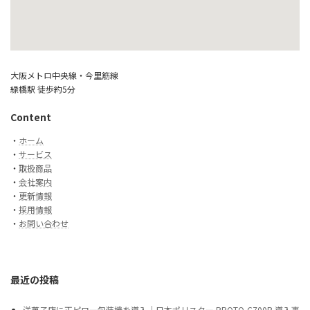
大阪メトロ中央線・今里筋線
緑橋駅 徒歩約5分
Content
・
ホーム
・
サービス
・
取扱商品
・
会社案内
・
更新情報
・
採用情報
・
お問い合わせ
最近の投稿
洋菓子店に正ピロー包装機を導入｜日本ポリスター PROTO-C700B 導入事