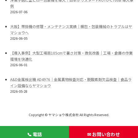
例
2026-07-06
大阪】帯掛機の修理・メンテナンス実績｜梱包・包装機械のトラブルはヤ
マショウへ
2026-06-05
【導入事例】大型工場扇105cmで暑さ対策・換気改善｜工場・倉庫の作業
環境を快適化
2026-06-01
A&D金属検出機 AD4976｜金属異物検査対応・脱酸素剤欠品検査｜食品ラ
イン設備ならヤマショウ
2026-05-28
Copyright © ヤマショウ株式会社 All Rights Reserved.
📞 電話
✉ お問い合わせ