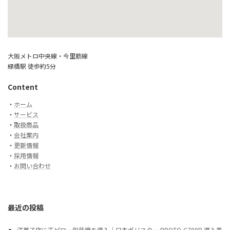
大阪メトロ中央線・今里筋線
緑橋駅 徒歩約5分
Content
・
ホーム
・
サービス
・
取扱商品
・
会社案内
・
更新情報
・
採用情報
・
お問い合わせ
最近の投稿
洋菓子店に正ピロー包装機を導入｜日本ポリスター PROTO-C700B 導入事