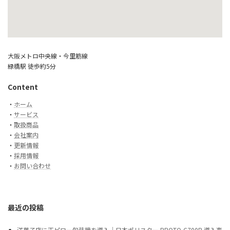
大阪メトロ中央線・今里筋線
緑橋駅 徒歩約5分
Content
・
ホーム
・
サービス
・
取扱商品
・
会社案内
・
更新情報
・
採用情報
・
お問い合わせ
最近の投稿
洋菓子店に正ピロー包装機を導入｜日本ポリスター PROTO-C700B 導入事