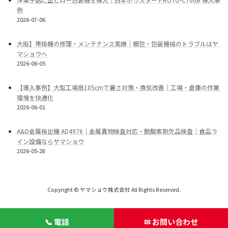
例
2026-07-06
大阪】帯掛機の修理・メンテナンス実績｜梱包・包装機械のトラブルはヤ
マショウへ
2026-06-05
【導入事例】大型工場扇105cmで暑さ対策・換気改善｜工場・倉庫の作業
環境を快適化
2026-06-01
A&D金属検出機 AD4976｜金属異物検査対応・脱酸素剤欠品検査｜食品ラ
イン設備ならヤマショウ
2026-05-28
Copyright © ヤマショウ株式会社 All Rights Reserved.
📞 電話
✉ お問い合わせ